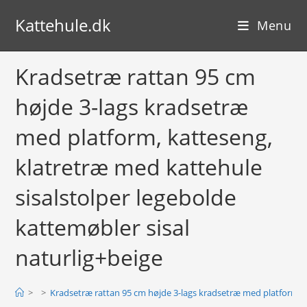
Skip
Kattehule.dk
to
Menu
content
Kradsetræ rattan 95 cm
højde 3-lags kradsetræ
med platform, katteseng,
klatretræ med kattehule
sisalstolper legebolde
kattemøbler sisal
naturlig+beige
>
>
Kradsetræ rattan 95 cm højde 3-lags kradsetræ med platform, ka