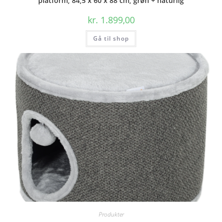
platform, 84,5 x 60 x 88 cm, grøn + naturlig
kr.
1.899,00
Gå til shop
Produkter