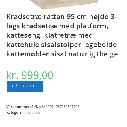
Kradsetræ rattan 95 cm højde 3-
lags kradsetræ med platform,
katteseng, klatretræ med
kattehule sisalstolper legebolde
kattemøbler sisal naturlig+beige
kr.
999,00
GÅ TIL SHOP
Varenummer (SKU):
8432914057353691706
Kategori:
Produkter