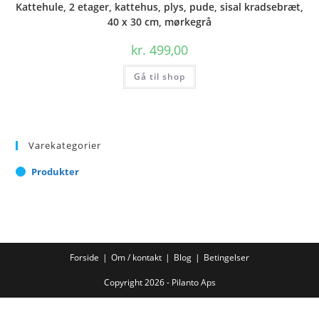
Kattehule, 2 etager, kattehus, plys, pude, sisal kradsebræt,
40 x 30 cm, mørkegrå
kr.
499,00
Gå til shop
Varekategorier
Produkter
Forside
Om / kontakt
Blog
Betingelser
Copyright 2026 - Pilanto Aps